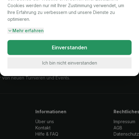
Cookies werden nur mit Ihrer Zustimmung verwendet, um
Ihre Erfahrung zu verbessern und unsere Dienste zu
optimieren.
Mehr erfahren
Einverstanden
Ich bin nicht einverstanden
er von neuen Turnieren und Events.
Informationen
Rechtliche
Über uns
Impressum
Kontakt
AGB
Hilfe & FAQ
Datenschut