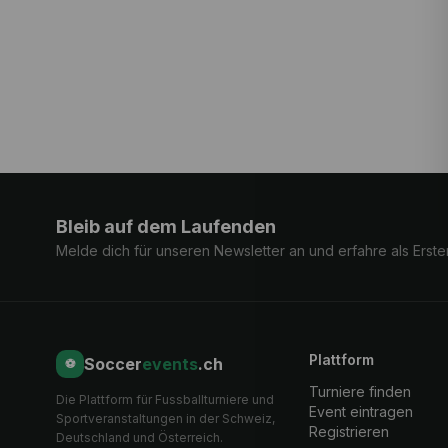
Bleib auf dem Laufenden
Melde dich für unseren Newsletter an und erfahre als Erst
Plattform
Soccer
events
.ch
⚽
Turniere finden
Die Plattform für Fussballturniere und
Event eintragen
Sportveranstaltungen in der Schweiz,
Registrieren
Deutschland und Österreich.