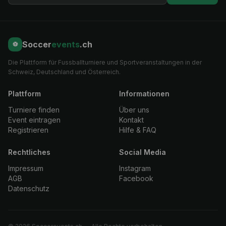
Bleib auf dem Laufenden
Melde dich für unseren Newsletter an und erfahre als Erster
von neuen Turnieren und Events.
Anmelden
Soccer
events
.ch
⚽
Die Plattform für Fussballturniere und Sportveranstaltungen in der
Schweiz, Deutschland und Österreich.
Plattform
Informationen
Turniere finden
Über uns
Event eintragen
Kontakt
Registrieren
Hilfe & FAQ
Rechtliches
Social Media
Impressum
Instagram
AGB
Facebook