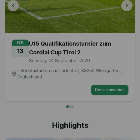
Internationales Pfingst-
MAI
15
16
/
Kleinfeldfußball-Turnier
Samstag, 15. – Sonntag, 16. Mai 2027
Sportzentrum Neustift im Mühlkreis, A4143 Neustift im
Mühlkreis, Österreich
internationales Kleinfeldfußball-Turniere (5 + 1) für
Amateur-, Hobby- und Betriebsfußballvereine/-
teams am Samstag, 15. Mai (Vorrunde) und
Sonntag, 16. Mai 2027 (Zwischen- und Finalrunde) in
Neustift im Mühlkreis, Oberösterreich. Detaillierte
Informationen, Turnier-Austragungsmodus,
Details ansehen
Turnier-Zeitplan, alle Turnier-Unterlagen zum
Herunterladen und Online-Turnier-Anmeldung unter
www.fc-lions.at. Jedes Jahr nehmen