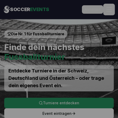
SOCCER
EVENTS
Anmelden
Die Nr. 1 für Fussballturniere
Finde dein nächstes
Fussball­turnier
Entdecke Turniere in der Schweiz,
Deutschland und Österreich – oder trage
dein eigenes Event ein.
Turniere entdecken
Event eintragen