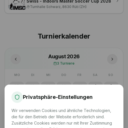
Turnhalle Schwarz, 8630 Rüti (ZH)
02. Mai 2028
Indoor
Swiss - Indoors Master Soccer Cup 2028
Turnhalle Schwarz, 8630 Rüti (ZH)
Turnierkalender
August 2026
3
Turniere
Privatsphäre-Einstellungen
MO
DI
MI
DO
FR
SA
SO
Wir verwenden Cookies und ähnliche Technologien,
27
28
29
30
31
1
2
die für den Betrieb der Website erforderlich sind.
3
4
5
6
7
8
9
Zusätzliche Cookies werden nur mit Ihrer Zustimmung