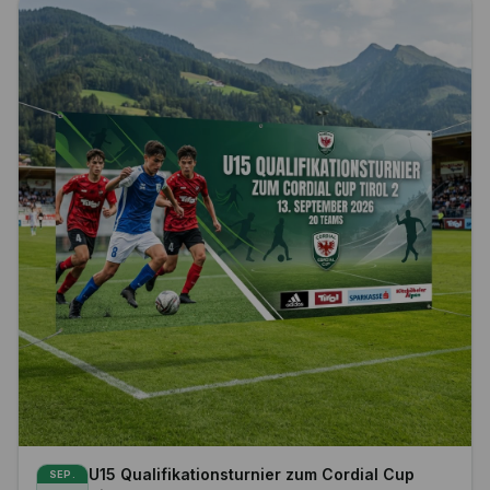
Vereine/Teams aus 8 bis 10 Nationen an den
Turnieren teil. Sogar Teams aus Island und
Highlights
Madagaskar! 2027 werden voraussichtlich Teams
aus weiteren außereuropäischen Nationen
hinzukommen. Hinweis: Die Turniere finden immer
im Rahmen eines mehrtägigen Festivals -
www.festdesjahres.at - statt, das von mehreren
tausend Leuten besucht wird. Erstklassige
Unterhaltung bei freiem Eintritt ist garantiert! Der
Aftermovie des Pfingst-Events 2025 kann via
YouTube durch die Eingabe des Suchbegriffs
AFTERMOVIE 2025 FEST DES JAHRES NEUSTIFT
betrachtet werden. Der Aftermovie 2026 via Link
unter www.fc-lions.at