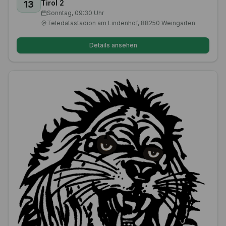
U15 Qualifikationsturnier zum Cordial Cup
SEP.
Tirol 2
13
Sonntag, 09:30 Uhr
Teledatastadion am Lindenhof, 88250 Weingarten
Details ansehen