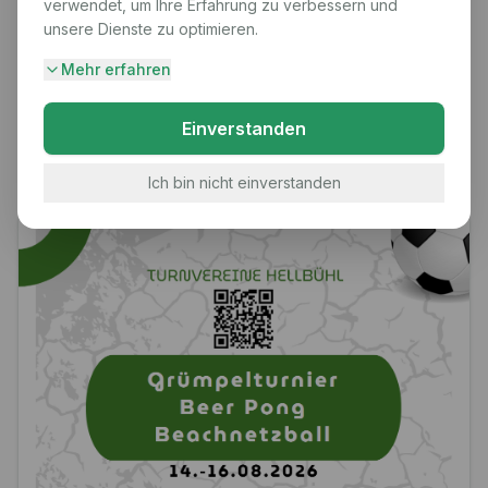
verwendet, um Ihre Erfahrung zu verbessern und
14
10
11
12
13
15
16
unsere Dienste zu optimieren.
22
17
18
19
20
21
23
Mehr erfahren
24
25
26
27
28
29
30
Einverstanden
31
1
2
3
4
5
6
Ich bin nicht einverstanden
Aktuelle Turniere